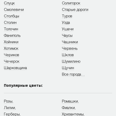
Слуцк
Солигорск
Смолевичи
Старые дороги
Столбцы
Туров
Столин
Узда
Толочин
Ушачи
Фаниполь
Чаусы
Хойники
Чашники
Хотимск
Червень
Чериков
Шклов
Чечерск
Шумилино
Шарковщина
Щучин
Все города…
Популярные цветы:
Розы
,
Ромашки
,
Лилии
,
Фиалки
,
Герберы
,
Хризантемы
,