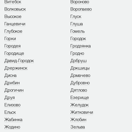
Витебск
Вороново
Волковыск
Воропаево
Высокое
Глуск
Ганцевичи
Глуша
Глубокое
Гомель
Горки
Городок
Городея
Гродзянка
Городище
Гродно
Давид-Городок
Добруш
Дзержинск
Докшицы
Дисна
Домачево
Дрибин
Дубровно
Дрогичин
Дятлово
Друя
Езерище
Елизово
Желудок
Ельск
Житковичи
Жабинка
Жлобин
Жодино
Зельва