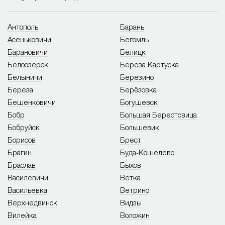
Антополь
Барань
Асеньковичи
Бегомль
Барановичи
Белицк
Белоозерск
Береза Картуска
Белыничи
Березино
Береза
Берёзовка
Бешенковичи
Богушевск
Бобр
Большая Берестовица
Бобруйск
Большевик
Борисов
Брест
Брагин
Буда-Кошелево
Браслав
Быхов
Василевичи
Ветка
Васильевка
Ветрино
Верхнедвинск
Видзы
Вилейка
Воложин