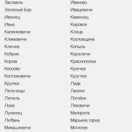
Заславль
Иваново
Зеленый Бор
Ивацевичи
Ивенец
Каменец
Ивье
Кировск
Калинковичи
Клецк
Климовичи
Козловщина
Кличев
Копыль
Кобрин
Кореличи
Корма
Краснополье
Коссово
Кричев
Костюковичи
Круглое
Крупки
Лида
Лельчицы
Лиозно
Лепель
Логойск
Лоев
Ляховичи
Лунинец
Малорита
Любань
Марьина горка
Микашевичи
Могилев