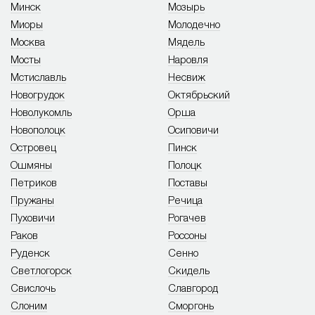
Минск
Мозырь
Миоры
Молодечно
Москва
Мядель
Мосты
Наровля
Мстиславль
Несвиж
Новогрудок
Октябрьский
Новолукомль
Орша
Новополоцк
Осиповичи
Островец
Пинск
Ошмяны
Полоцк
Петриков
Поставы
Пружаны
Речица
Пуховичи
Рогачев
Раков
Россоны
Руденск
Сенно
Светлогорск
Скидель
Свислочь
Славгород
Слоним
Сморгонь