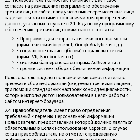
согласие на размещение программного обеспечения
третьих лиц на сайте, ввиду чего вышеперечисленные лица
наделяются законными основаниями для приобретения
данных, указанных в пункте п.2.1. К данному программному
обеспечению третьих лиц помимо иных относятся:
• Программы для сбора статистики посещаемости
(прим.: счетчики bigmir.net, GoogleAnalytics и т.д.)
• социальные плагины (блоки) социальных сетей
(прим.: VK, Facebook и т.п.)
• системы баннеропоказов (прим.: AdRiver и т.п.)
• прочие системы сбора обезличенной информации
Пользователь наделен полномочиями самостоятельно
пресекать сбор информации (сведений) третьими лицами ,
при помощи стандартных настроек конфиденциальности,
которые используются Пользователем в целях работы с
Сайтом интернет-браузера.
2.4. Правообладатель имеет право определения
требований к перечню Персональной информации
Пользователя, предоставление которой должно являться
обязательным в целях использования Сервиса. В случае,
когда Правообладатель не отметил определенную
информацию как обязательную, такая информация