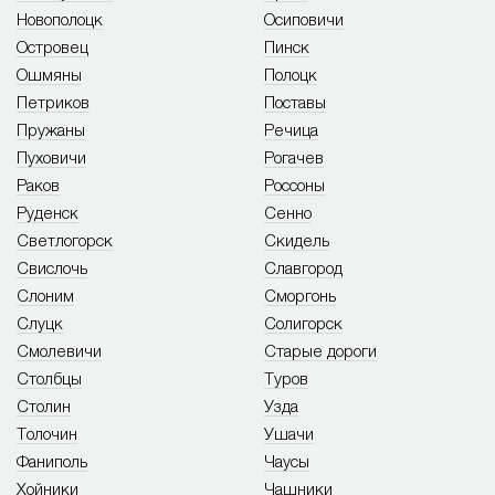
Новополоцк
Осиповичи
Островец
Пинск
Ошмяны
Полоцк
Петриков
Поставы
Пружаны
Речица
Пуховичи
Рогачев
Раков
Россоны
Руденск
Сенно
Светлогорск
Скидель
Свислочь
Славгород
Слоним
Сморгонь
Слуцк
Солигорск
Смолевичи
Старые дороги
Столбцы
Туров
Столин
Узда
Толочин
Ушачи
Фаниполь
Чаусы
Хойники
Чашники