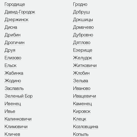
Городище
Гродно
Давид-Городок
Добруш
Дзержинск
Докшицы
Дисна
Домачево
Дрибин
Дубровно
Дрогичин
Дятлово
Друя
Езерище
Елизово
Желудок
Ельск
Житковичи
Жабинка
Жлобин
Жодино
Зельва
Заславль
Иваново
Зеленый Бор
Ивацевичи
Ивенец
Каменец
Ивье
Кировск
Калинковичи
Клецк
Климовичи
Козловщина
Кличев
Копыль