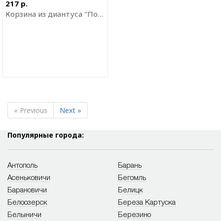
приложение
217 р.
Корзина из диантуса "Пояс Венеры"
« Previous
Next »
Популярные города:
Антополь
Барань
Асеньковичи
Бегомль
Барановичи
Белицк
Белоозерск
Береза Картуска
Белыничи
Березино