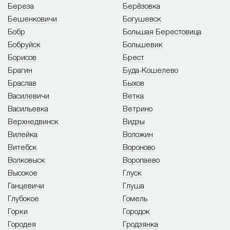
Береза
Берёзовка
Бешенковичи
Богушевск
Бобр
Большая Берестовица
Бобруйск
Большевик
Борисов
Брест
Брагин
Буда-Кошелево
Браслав
Быхов
Василевичи
Ветка
Васильевка
Ветрино
Верхнедвинск
Видзы
Вилейка
Воложин
Витебск
Вороново
Волковыск
Воропаево
Высокое
Глуск
Ганцевичи
Глуша
Глубокое
Гомель
Горки
Городок
Городея
Гродзянка