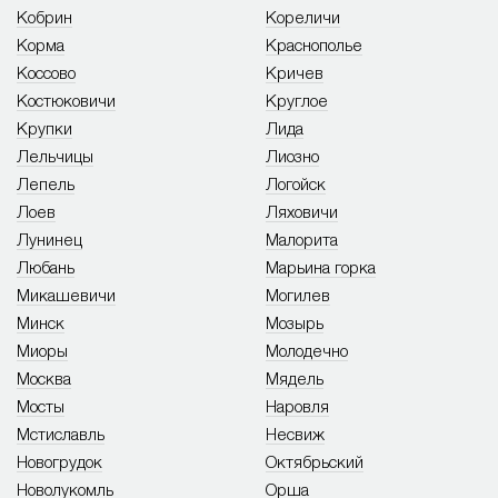
Кобрин
Кореличи
Корма
Краснополье
Коссово
Кричев
Костюковичи
Круглое
Крупки
Лида
Лельчицы
Лиозно
Лепель
Логойск
Лоев
Ляховичи
Лунинец
Малорита
Любань
Марьина горка
Микашевичи
Могилев
Минск
Мозырь
Миоры
Молодечно
Москва
Мядель
Мосты
Наровля
Мстиславль
Несвиж
Новогрудок
Октябрьский
Новолукомль
Орша