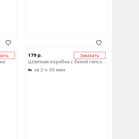
ку на
Отправить ссылку на
179 р.
зать
Заказать
ожение
приложение
ка
Шляпная коробка с белой гипсофилой
за 2 ч. 30 мин.