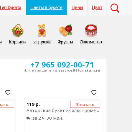
Тип букета
Цветы в букете
Цены
Цвет
и
Корзины
Игрушки
Фрукты
Лакомства
+7 965 092-00-71
Или напишите на
service@floristum.ru
ку на
Отправить ссылку на
119 р.
зать
Заказать
ожение
приложение
Авторский букет из альстромерии и гипсофилы "Девичья мечта"
за 2 ч. 30 мин.