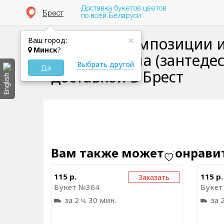
Доставка букетов цветов
Брест
по всей Беларуси
Букеты и композиции 
×
Ваш город:
Минск
?
цветов, калла (зантедес
Выбрать другой
Да
доставкой в Брест
English
Вам также может понрави
Отправить ссылку на
115 р.
115 р.
Заказать
приложение
Букет №364
Букет
за 2 ч. 30 мин.
за 2