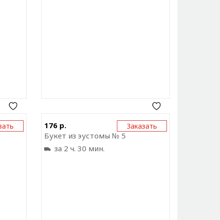
ку на
Отправить ссылку на
176 р.
зать
Заказать
ожение
приложение
Букет из эустомы № 5
за 2 ч. 30 мин.