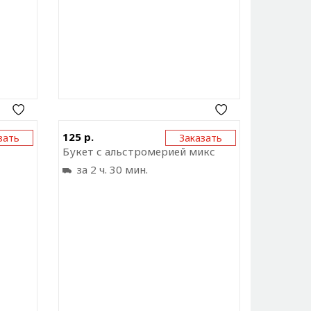
ку на
Отправить ссылку на
125 р.
зать
Заказать
ожение
приложение
Букет с альстромерией микс
за 2 ч. 30 мин.