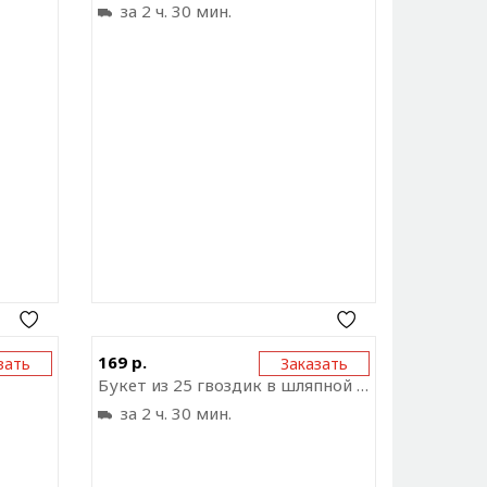
за 2 ч. 30 мин.
ку на
Отправить ссылку на
169 р.
зать
Заказать
ожение
приложение
Букет из 25 гвоздик в шляпной коробке
за 2 ч. 30 мин.