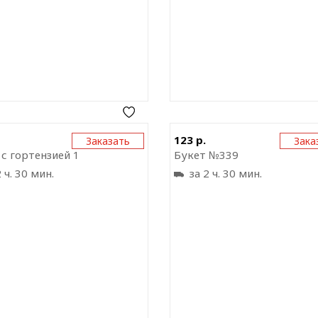
Отправить ссылку на
Отправить ссыл
123 р.
Заказать
Зака
приложение
прил
 с гортензией 1
Букет №339
 ч. 30 мин.
за 2 ч. 30 мин.