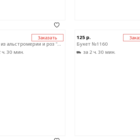
Отправить ссылку на
Отправить ссыл
125 р.
Заказать
Зака
приложение
прил
Букет из альстромерии и роз "Сокровенная мечта"
Букет №1160
 ч. 30 мин.
за 2 ч. 30 мин.