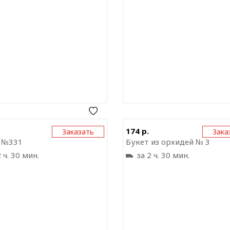
Отправить ссылку на
Отправить ссыл
174 р.
Заказать
Зака
приложение
прил
 №331
Букет из орхидей № 3
 ч. 30 мин.
за 2 ч. 30 мин.