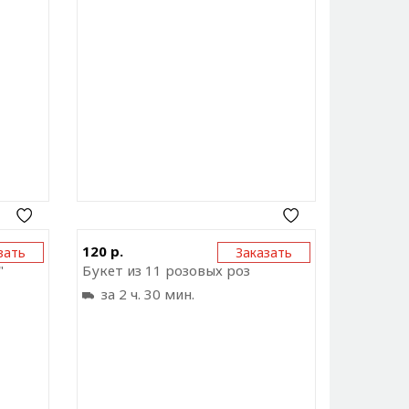
ку на
Отправить ссылку на
120 р.
зать
Заказать
ожение
приложение
"
Букет из 11 розовых роз
за 2 ч. 30 мин.