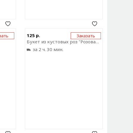
ку на
Отправить ссылку на
125 р.
зать
Заказать
ожение
приложение
Букет из кустовых роз "Розовая дымка"
за 2 ч. 30 мин.