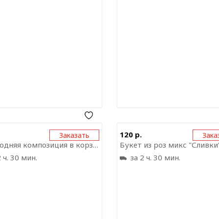
Отправить ссылку на
Отправить ссыл
120 р.
Заказать
Зака
приложение
прил
Новогодняя композиция в корзинке
Букет из роз микс "Сливки
 ч. 30 мин.
за 2 ч. 30 мин.