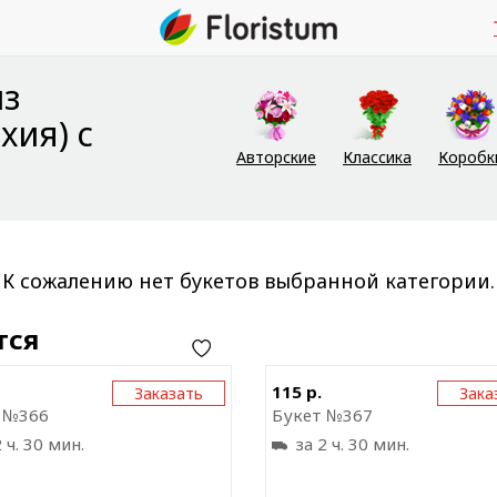
из
хия) с
Авторские
Классика
Коробк
К сожалению нет букетов выбранной категории.
тся
Отправить ссылку на
Отправить ссыл
115 р.
Заказать
Зака
приложение
прил
 №366
Букет №367
 ч. 30 мин.
за 2 ч. 30 мин.