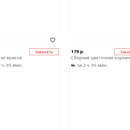
Отправить ссылку на
Отправить ссыл
179 р.
Заказать
Зака
приложение
прил
 из ирисов
Сборная цветочная корзин
 ч. 30 мин.
за 2 ч. 30 мин.